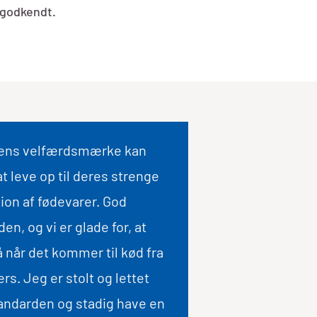
n godkendt.
statens velfærdsmærke kan
at leve op til deres strenge
tion af fødevarer. God
n, og vi er glade for, at
 når det kommer til kød fra
rs. Jeg er stolt og lettet
standarden og stadig have en