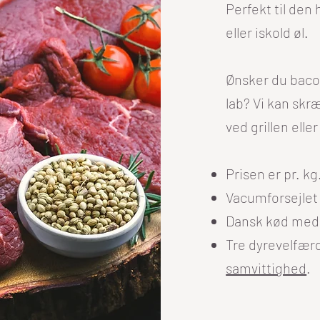
Perfekt til den
eller iskold øl.
Ønsker du bacon
lab? Vi kan skr
ved grillen elle
Prisen er pr. kg
Vacumforsejlet
Dansk kød med 
Tre dyrevelfærds
samvittighed
.