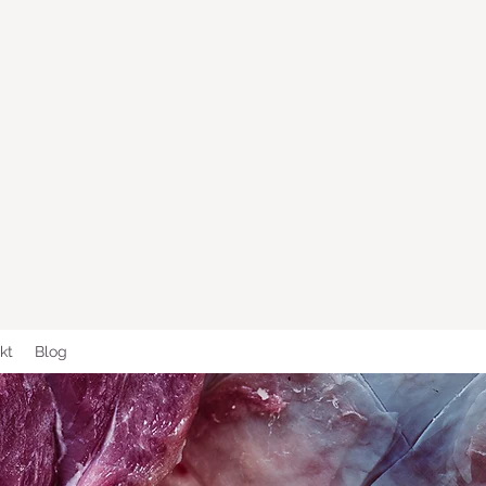
kt
Blog