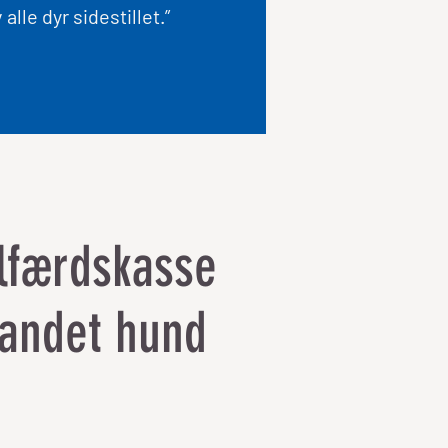
alle dyr sidestillet.”
lfærdskasse
andet hund