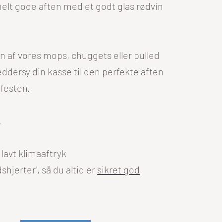
 helt gode aften med et godt glas rødvin
 af vores mops, chuggets eller pulled
æddersy din kasse til den perfekte aften
r festen.
.
lavt klimaaftryk
hjerter', så du altid er
sikret god