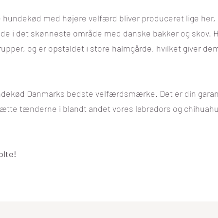
hundekød med højere velfærd bliver produceret lige her,
ende i det skønneste område med danske bakker og skov.
grupper, og er opstaldet i store halmgårde, hvilket giver dem
undekød Danmarks bedste velfærdsmærke.
Det er din garant
ætte tænderne i blandt andet vores labradors og chihuahu
olte!