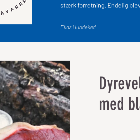
stærk forretning. Endelig blev 
Ellas Hundekød
Dyreve
med bl