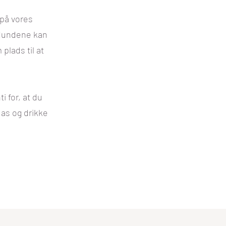
 på vores
 Hundene kan
 plads til at
i for, at du
as og drikke