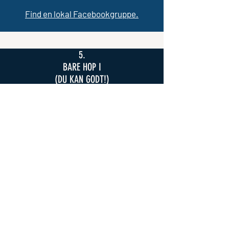
Find en lokal Facebookgruppe.
5.
BARE HOP I
(DU KAN GODT!)
Tænker du at prøve det af? Det er jo
bare fantastisk!
Alle her på gården hepper på dig :o)
Nogle tip: Bliv ved med at lære, bliv ved
med at huske dyrene, og lad ikke
perfektion være det godes fjende.