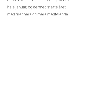
hele januar, og dermed starte året
med grønnere og mere medfølende
vaner.
Følg @grønjanuar på både
Instagram og Facebook