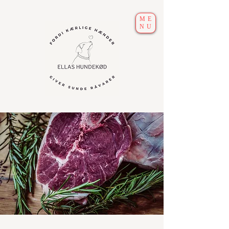
ME
NU